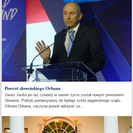
Powrót słoweńskiego Orbana
Janez Janša po raz czwarty w swoim życiu został nowym premierem
Słowenii. Polityk porównywany do byłego szefa węgierskiego rządu
Viktora Orbana, zaczyna powoli wdrażać za...