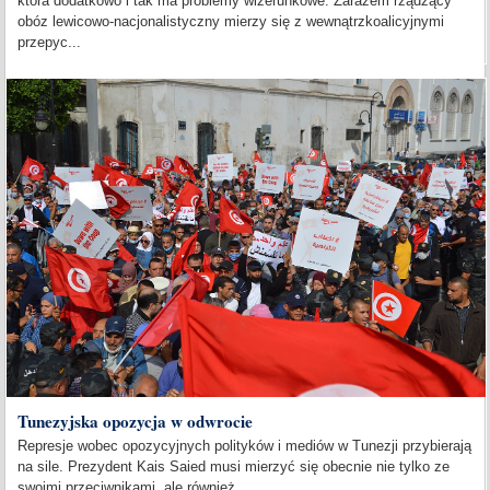
która dodatkowo i tak ma problemy wizerunkowe. Zarazem rządzący
obóz lewicowo-nacjonalistyczny mierzy się z wewnątrzkoalicyjnymi
przepyc...
Tunezyjska opozycja w odwrocie
Represje wobec opozycyjnych polityków i mediów w Tunezji przybierają
na sile. Prezydent Kais Saied musi mierzyć się obecnie nie tylko ze
swoimi przeciwnikami, ale również...