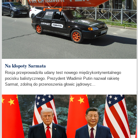
Na kłopoty Sarmata
Rosja przeprowadziła udany test nowego międzykontynentalnego
pocisku balistycznego. Prezydent Władimir Putin nazwał rakietę
Sarmat, zdolną do przenoszenia głowic jądrowyc...