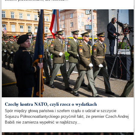
Czechy kontra NATO, czyli rzecz o wydatkach
Spór między głową państwa i szefem rządu o udział w szczycie
Sojuszu Północnoatlantyckiego przyćmił fakt, że premier Czech Andrej
Babiš nie zamierza wypełnić w najbliższy...