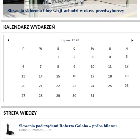
Słowacja skłócona i bez wizji wchodzi w okres przedwyborczy
KALENDARZ WYDARZEŃ
Lipiec 2026
P
W
Ś
C
Pt
S
N
5
1
2
3
4
12
6
7
8
9
10
11
16
19
13
14
15
17
18
26
20
21
22
23
24
25
27
28
29
30
31
STREFA WIEDZY
Słowenia pod rządami Roberta Goloba – próba bilansu
Data: 20 marzec 2026