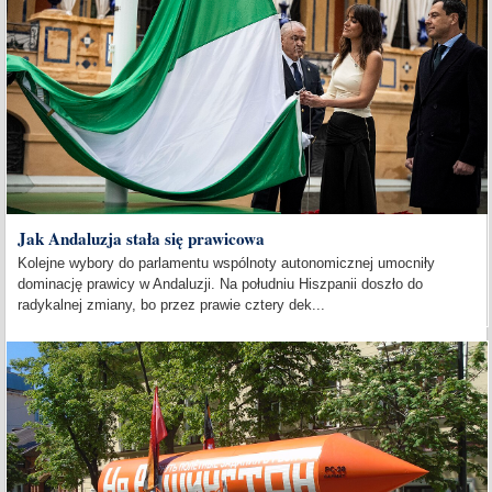
Jak Andaluzja stała się prawicowa
Kolejne wybory do parlamentu wspólnoty autonomicznej umocniły
dominację prawicy w Andaluzji. Na południu Hiszpanii doszło do
radykalnej zmiany, bo przez prawie cztery dek...