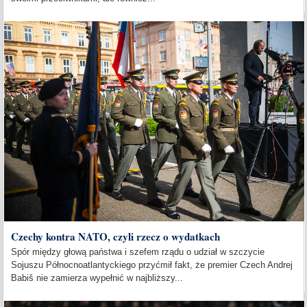
Czechy kontra NATO, czyli rzecz o wydatkach
Spór między głową państwa i szefem rządu o udział w szczycie
Sojuszu Północnoatlantyckiego przyćmił fakt, że premier Czech Andrej
Babiš nie zamierza wypełnić w najbliższy...