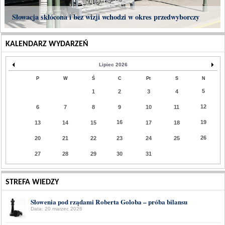
Słowacja skłócona i bez wizji wchodzi w okres przedwyborczy
KALENDARZ WYDARZEŃ
Lipiec 2026
P
W
Ś
C
Pt
S
N
5
1
2
3
4
12
6
7
8
9
10
11
16
19
13
14
15
17
18
26
20
21
22
23
24
25
27
28
29
30
31
STREFA WIEDZY
Słowenia pod rządami Roberta Goloba – próba bilansu
Data: 20 marzec 2026