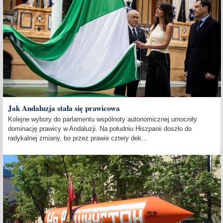
Jak Andaluzja stała się prawicowa
Kolejne wybory do parlamentu wspólnoty autonomicznej umocniły
dominację prawicy w Andaluzji. Na południu Hiszpanii doszło do
radykalnej zmiany, bo przez prawie cztery dek...