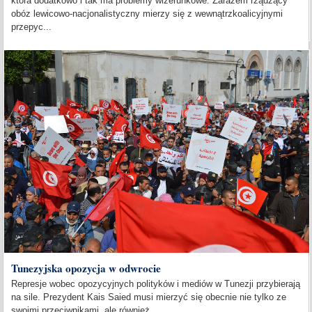
która dodatkowo i tak ma problemy wizerunkowe. Zarazem rządzący
obóz lewicowo-nacjonalistyczny mierzy się z wewnątrzkoalicyjnymi
przepyc...
Tunezyjska opozycja w odwrocie
Represje wobec opozycyjnych polityków i mediów w Tunezji przybierają
na sile. Prezydent Kais Saied musi mierzyć się obecnie nie tylko ze
swoimi przeciwnikami, ale również...