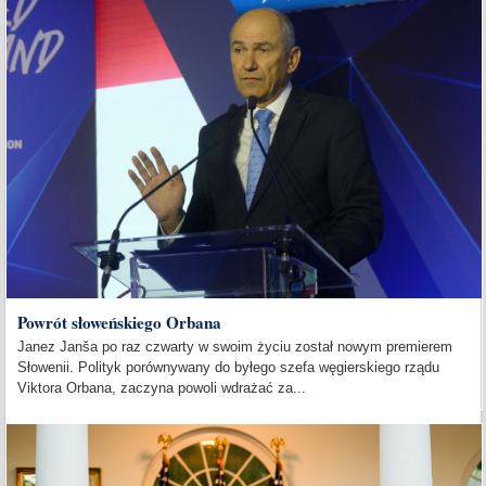
Powrót słoweńskiego Orbana
Janez Janša po raz czwarty w swoim życiu został nowym premierem
Słowenii. Polityk porównywany do byłego szefa węgierskiego rządu
Viktora Orbana, zaczyna powoli wdrażać za...