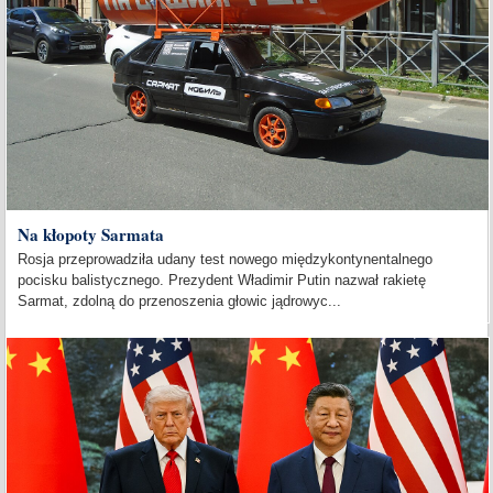
Na kłopoty Sarmata
Rosja przeprowadziła udany test nowego międzykontynentalnego
pocisku balistycznego. Prezydent Władimir Putin nazwał rakietę
Sarmat, zdolną do przenoszenia głowic jądrowyc...