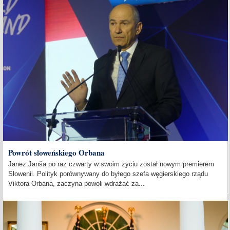
Powrót słoweńskiego Orbana
Janez Janša po raz czwarty w swoim życiu został nowym premierem
Słowenii. Polityk porównywany do byłego szefa węgierskiego rządu
Viktora Orbana, zaczyna powoli wdrażać za...