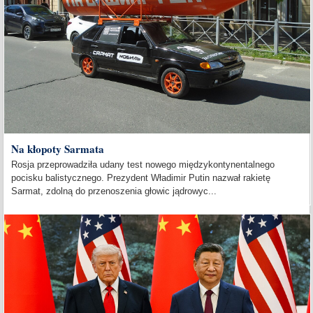
Na kłopoty Sarmata
Rosja przeprowadziła udany test nowego międzykontynentalnego
pocisku balistycznego. Prezydent Władimir Putin nazwał rakietę
Sarmat, zdolną do przenoszenia głowic jądrowyc...