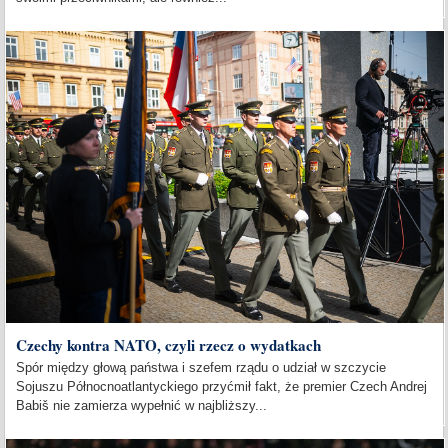
Czechy kontra NATO, czyli rzecz o wydatkach
Spór między głową państwa i szefem rządu o udział w szczycie
Sojuszu Północnoatlantyckiego przyćmił fakt, że premier Czech Andrej
Babiš nie zamierza wypełnić w najbliższy...