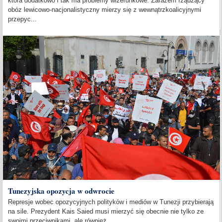
która dodatkowo i tak ma problemy wizerunkowe. Zarazem rządzący
obóz lewicowo-nacjonalistyczny mierzy się z wewnątrzkoalicyjnymi
przepyc...
Tunezyjska opozycja w odwrocie
Represje wobec opozycyjnych polityków i mediów w Tunezji przybierają
na sile. Prezydent Kais Saied musi mierzyć się obecnie nie tylko ze
swoimi przeciwnikami, ale również...