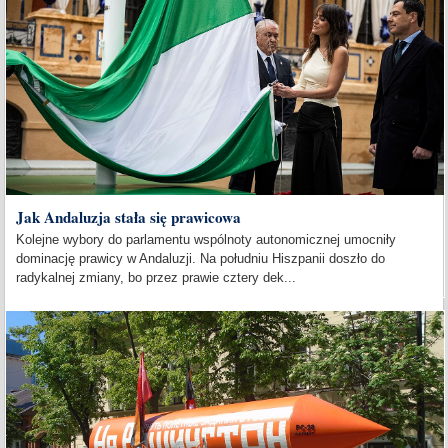
Jak Andaluzja stała się prawicowa
Kolejne wybory do parlamentu wspólnoty autonomicznej umocniły
dominację prawicy w Andaluzji. Na południu Hiszpanii doszło do
radykalnej zmiany, bo przez prawie cztery dek...