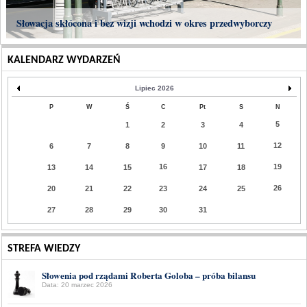
Słowacja skłócona i bez wizji wchodzi w okres przedwyborczy
KALENDARZ WYDARZEŃ
Lipiec 2026
P
W
Ś
C
Pt
S
N
5
1
2
3
4
12
6
7
8
9
10
11
16
19
13
14
15
17
18
26
20
21
22
23
24
25
27
28
29
30
31
STREFA WIEDZY
Słowenia pod rządami Roberta Goloba – próba bilansu
Data: 20 marzec 2026