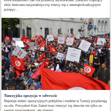
która dodatkowo i tak ma problemy wizerunkowe. Zarazem rządzący
obóz lewicowo-nacjonalistyczny mierzy się z wewnątrzkoalicyjnymi
przepyc...
Tunezyjska opozycja w odwrocie
Represje wobec opozycyjnych polityków i mediów w Tunezji przybierają
na sile. Prezydent Kais Saied musi mierzyć się obecnie nie tylko ze
swoimi przeciwnikami, ale również...