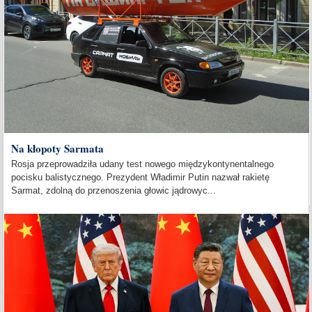
Na kłopoty Sarmata
Rosja przeprowadziła udany test nowego międzykontynentalnego
pocisku balistycznego. Prezydent Władimir Putin nazwał rakietę
Sarmat, zdolną do przenoszenia głowic jądrowyc...