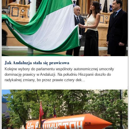
Jak Andaluzja stała się prawicowa
Kolejne wybory do parlamentu wspólnoty autonomicznej umocniły
dominację prawicy w Andaluzji. Na południu Hiszpanii doszło do
radykalnej zmiany, bo przez prawie cztery dek...