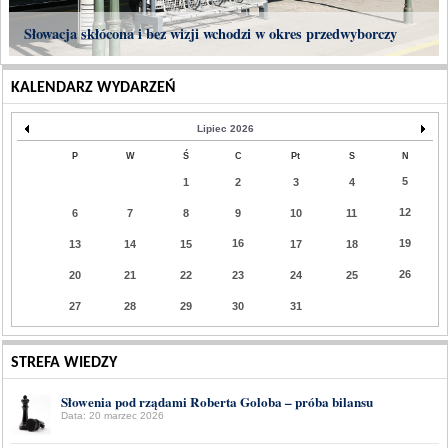
Słowacja skłócona i bez wizji wchodzi w okres przedwyborczy
KALENDARZ WYDARZEŃ
Lipiec 2026
P
W
Ś
C
Pt
S
N
5
1
2
3
4
12
6
7
8
9
10
11
16
19
13
14
15
17
18
26
20
21
22
23
24
25
27
28
29
30
31
STREFA WIEDZY
Słowenia pod rządami Roberta Goloba – próba bilansu
Data: 20 marzec 2026