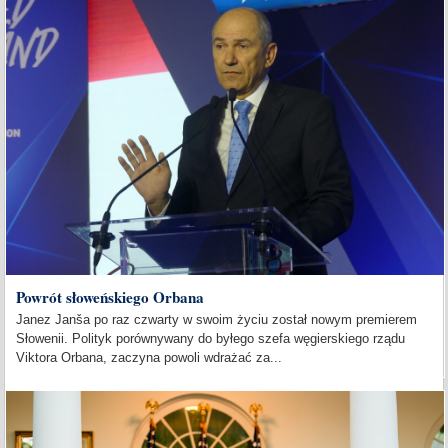
Powrót słoweńskiego Orbana
Janez Janša po raz czwarty w swoim życiu został nowym premierem
Słowenii. Polityk porównywany do byłego szefa węgierskiego rządu
Viktora Orbana, zaczyna powoli wdrażać za...