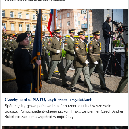
Czechy kontra NATO, czyli rzecz o wydatkach
Spór między głową państwa i szefem rządu o udział w szczycie
Sojuszu Północnoatlantyckiego przyćmił fakt, że premier Czech Andrej
Babiš nie zamierza wypełnić w najbliższy...