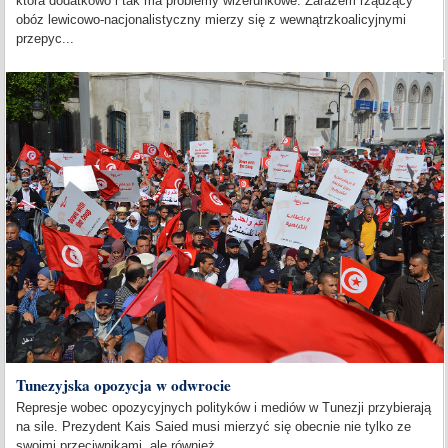
która dodatkowo i tak ma problemy wizerunkowe. Zarazem rządzący
obóz lewicowo-nacjonalistyczny mierzy się z wewnątrzkoalicyjnymi
przepyc...
Tunezyjska opozycja w odwrocie
Represje wobec opozycyjnych polityków i mediów w Tunezji przybierają
na sile. Prezydent Kais Saied musi mierzyć się obecnie nie tylko ze
swoimi przeciwnikami, ale również...