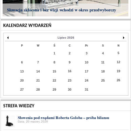
Słowacja skłócona i bez wizji wchodzi w okres przedwyborczy
KALENDARZ WYDARZEŃ
Lipiec 2026
P
W
Ś
C
Pt
S
N
5
1
2
3
4
12
6
7
8
9
10
11
16
19
13
14
15
17
18
26
20
21
22
23
24
25
27
28
29
30
31
STREFA WIEDZY
Słowenia pod rządami Roberta Goloba – próba bilansu
Data: 20 marzec 2026