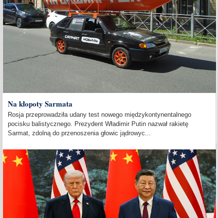
Na kłopoty Sarmata
Rosja przeprowadziła udany test nowego międzykontynentalnego
pocisku balistycznego. Prezydent Władimir Putin nazwał rakietę
Sarmat, zdolną do przenoszenia głowic jądrowyc...