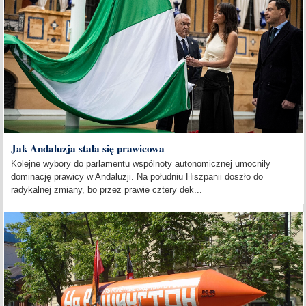
Jak Andaluzja stała się prawicowa
Kolejne wybory do parlamentu wspólnoty autonomicznej umocniły
dominację prawicy w Andaluzji. Na południu Hiszpanii doszło do
radykalnej zmiany, bo przez prawie cztery dek...