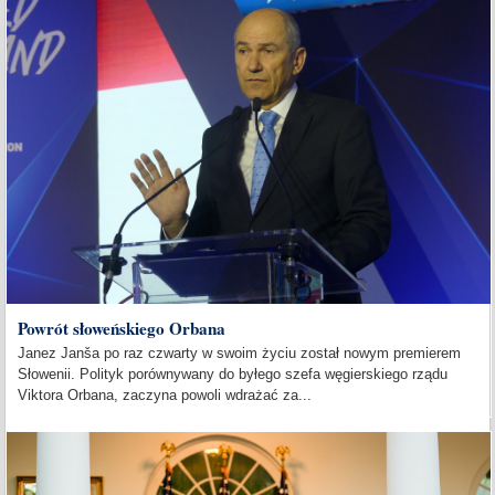
Powrót słoweńskiego Orbana
Janez Janša po raz czwarty w swoim życiu został nowym premierem
Słowenii. Polityk porównywany do byłego szefa węgierskiego rządu
Viktora Orbana, zaczyna powoli wdrażać za...