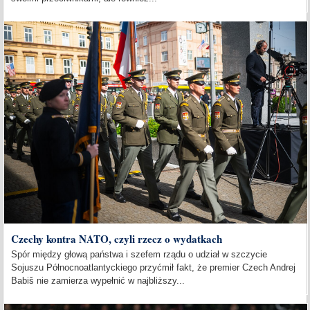
Czechy kontra NATO, czyli rzecz o wydatkach
Spór między głową państwa i szefem rządu o udział w szczycie
Sojuszu Północnoatlantyckiego przyćmił fakt, że premier Czech Andrej
Babiš nie zamierza wypełnić w najbliższy...