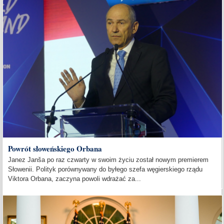
Powrót słoweńskiego Orbana
Janez Janša po raz czwarty w swoim życiu został nowym premierem
Słowenii. Polityk porównywany do byłego szefa węgierskiego rządu
Viktora Orbana, zaczyna powoli wdrażać za...