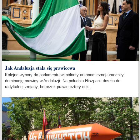
Jak Andaluzja stała się prawicowa
Kolejne wybory do parlamentu wspólnoty autonomicznej umocniły
dominację prawicy w Andaluzji. Na południu Hiszpanii doszło do
radykalnej zmiany, bo przez prawie cztery dek...