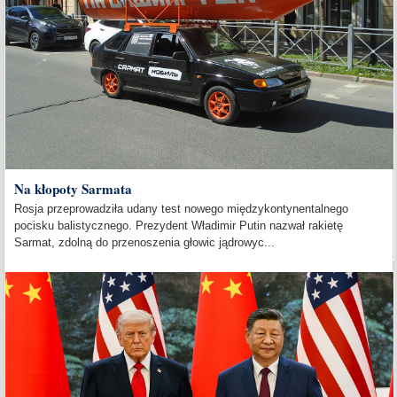
Na kłopoty Sarmata
Rosja przeprowadziła udany test nowego międzykontynentalnego
pocisku balistycznego. Prezydent Władimir Putin nazwał rakietę
Sarmat, zdolną do przenoszenia głowic jądrowyc...