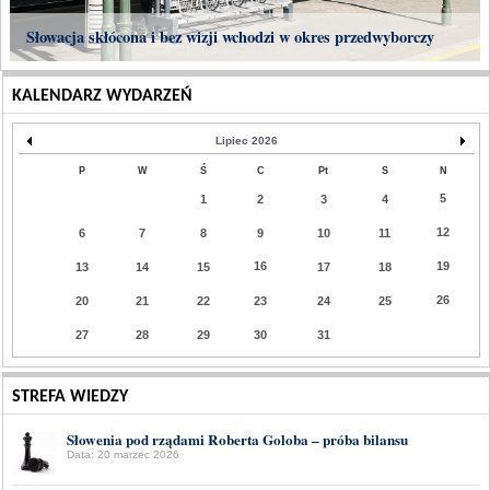
Słowacja skłócona i bez wizji wchodzi w okres przedwyborczy
KALENDARZ WYDARZEŃ
Lipiec 2026
P
W
Ś
C
Pt
S
N
5
1
2
3
4
12
6
7
8
9
10
11
16
19
13
14
15
17
18
26
20
21
22
23
24
25
27
28
29
30
31
STREFA WIEDZY
Słowenia pod rządami Roberta Goloba – próba bilansu
Data: 20 marzec 2026