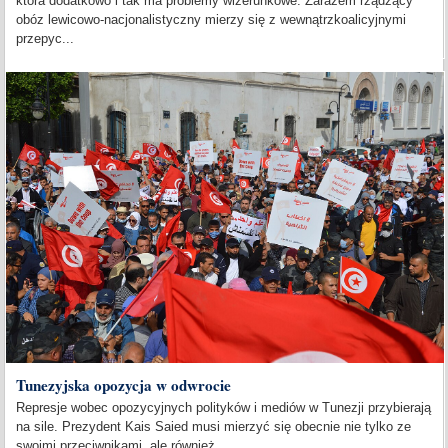
która dodatkowo i tak ma problemy wizerunkowe. Zarazem rządzący
obóz lewicowo-nacjonalistyczny mierzy się z wewnątrzkoalicyjnymi
przepyc...
Tunezyjska opozycja w odwrocie
Represje wobec opozycyjnych polityków i mediów w Tunezji przybierają
na sile. Prezydent Kais Saied musi mierzyć się obecnie nie tylko ze
swoimi przeciwnikami, ale również...