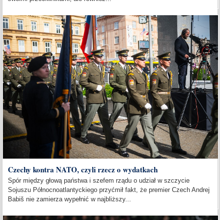
Czechy kontra NATO, czyli rzecz o wydatkach
Spór między głową państwa i szefem rządu o udział w szczycie
Sojuszu Północnoatlantyckiego przyćmił fakt, że premier Czech Andrej
Babiš nie zamierza wypełnić w najbliższy...