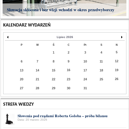
Słowacja skłócona i bez wizji wchodzi w okres przedwyborczy
KALENDARZ WYDARZEŃ
Lipiec 2026
P
W
Ś
C
Pt
S
N
5
1
2
3
4
12
6
7
8
9
10
11
16
19
13
14
15
17
18
26
20
21
22
23
24
25
27
28
29
30
31
STREFA WIEDZY
Słowenia pod rządami Roberta Goloba – próba bilansu
Data: 20 marzec 2026