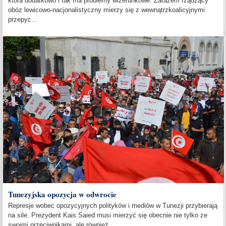
która dodatkowo i tak ma problemy wizerunkowe. Zarazem rządzący
obóz lewicowo-nacjonalistyczny mierzy się z wewnątrzkoalicyjnymi
przepyc...
Tunezyjska opozycja w odwrocie
Represje wobec opozycyjnych polityków i mediów w Tunezji przybierają
na sile. Prezydent Kais Saied musi mierzyć się obecnie nie tylko ze
swoimi przeciwnikami, ale również...