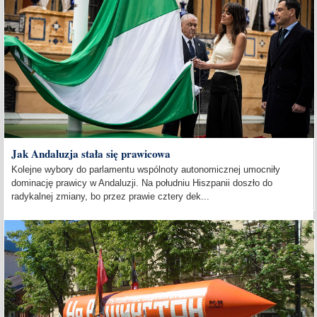
Jak Andaluzja stała się prawicowa
Kolejne wybory do parlamentu wspólnoty autonomicznej umocniły
dominację prawicy w Andaluzji. Na południu Hiszpanii doszło do
radykalnej zmiany, bo przez prawie cztery dek...