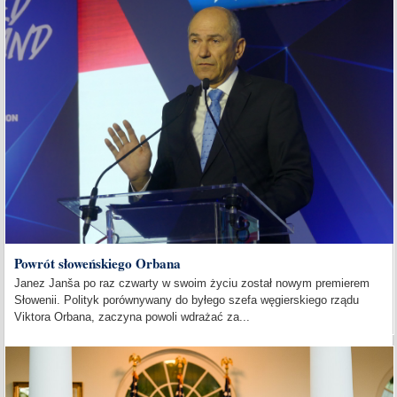
Powrót słoweńskiego Orbana
Janez Janša po raz czwarty w swoim życiu został nowym premierem
Słowenii. Polityk porównywany do byłego szefa węgierskiego rządu
Viktora Orbana, zaczyna powoli wdrażać za...