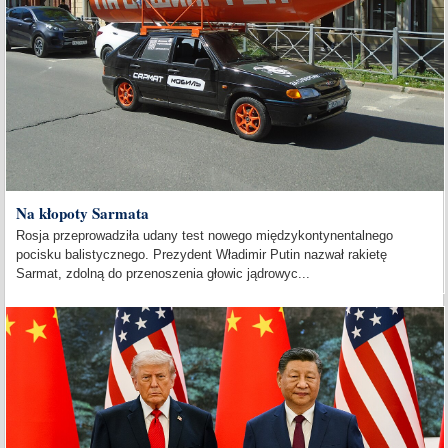
Na kłopoty Sarmata
Rosja przeprowadziła udany test nowego międzykontynentalnego
pocisku balistycznego. Prezydent Władimir Putin nazwał rakietę
Sarmat, zdolną do przenoszenia głowic jądrowyc...