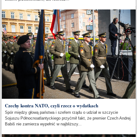
Czechy kontra NATO, czyli rzecz o wydatkach
Spór między głową państwa i szefem rządu o udział w szczycie
Sojuszu Północnoatlantyckiego przyćmił fakt, że premier Czech Andrej
Babiš nie zamierza wypełnić w najbliższy...